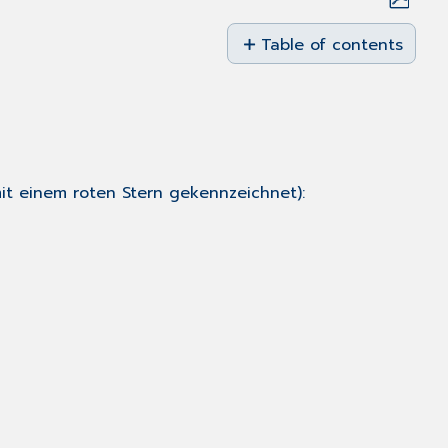
Save
as
Table of contents
PDF
In
die
Einzeltherapie
aufnehmen
it einem roten Stern gekennzeichnet):