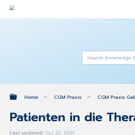
Expand/collapse global hierarch
Home
CGM Praxis
CGM Praxis Ge
Patienten in die The
Last updated
Oct 22, 2025