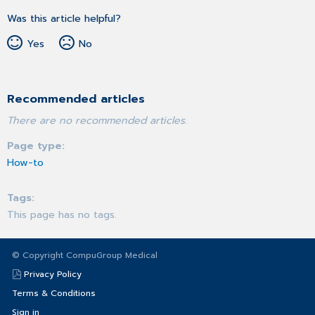
Was this article helpful?
Yes
No
Recommended articles
There are no recommended articles.
Page type
How-to
Tags
This page has no tags.
© Copyright CompuGroup Medical
Privacy Policy
Terms & Conditions
Sign in