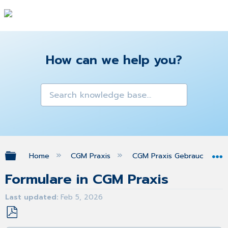
How can we help you?
Expand/collapse global hierarchy
Home
CGM Praxis
CGM Praxis Gebrauchsanw
Formulare in CGM Praxis
Last updated
Feb 5, 2026
Save