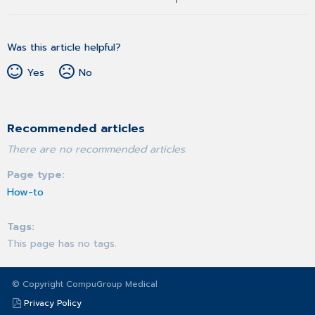
Was this article helpful?
Yes
No
Recommended articles
There are no recommended articles.
Page type
How-to
Tags
This page has no tags.
© Copyright CompuGroup Medical
Privacy Policy