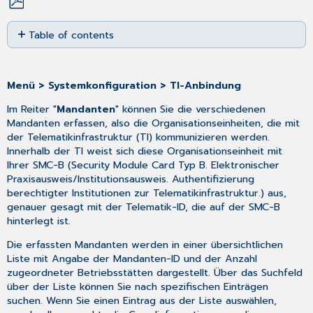
Save
Table of contents
as
PDF
Einen
neuen
Mandanten
Menü > Systemkonfiguration > TI-Anbindung
hinzufügen
Im Reiter "
Mandanten
" können Sie die verschiedenen
Elektronische
Mandanten erfassen, also die Organisationseinheiten, die mit
Ersatzbescheinigung
der Telematikinfrastruktur (TI) kommunizieren werden.
(eEB)
Innerhalb der TI weist sich diese Organisationseinheit mit
und
Ihrer SMC-B (Security Module Card Typ B. Elektronischer
Online-
Praxisausweis/Institutionsausweis. Authentifizierung
Check-
berechtigter Institutionen zur Telematikinfrastruktur.) aus,
In
genauer gesagt mit der Telematik-ID, die auf der SMC-B
hinterlegt ist.
Die erfassten Mandanten werden in einer übersichtlichen
Liste mit Angabe der Mandanten-ID und der Anzahl
zugeordneter Betriebsstätten dargestellt. Über das Suchfeld
über der Liste können Sie nach spezifischen Einträgen
suchen. Wenn Sie einen Eintrag aus der Liste auswählen,