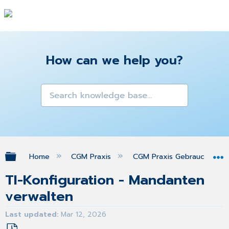
How can we help you?
Expand/collapse global hierarchy
Home
CGM Praxis
CGM Praxis Gebrauchsanw
TI-Konfiguration - Mandanten
verwalten
Last updated
Mar 12, 2026