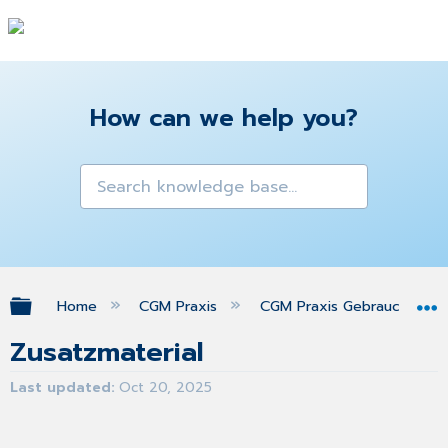
How can we help you?
Expand/collapse global hierarchy
Home
CGM Praxis
CGM Praxis Gebrauchsanw
Zusatzmaterial
Last updated
Oct 20, 2025