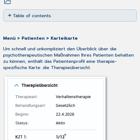
Save
Table of contents
as
PDF
Übersicht
Zuordnung
von
Menü > Patienten > Karteikarte
Leistungen
Um schnell und unkompliziert den Überblick über die
zu
psychotherapeutischen Maßnahmen Ihres Patienten behalten
Therapieart
zu können, enthält das Patientenprofil eine therapie-
und
spezifische Karte: die Therapieübersicht.
Therapiephase
Private
Therapie-
Leistungen
Kassenärztliche
Therapie-
Leistungen