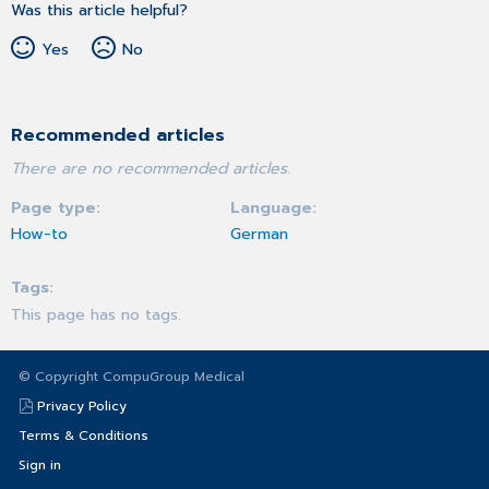
Was this article helpful?
Yes
No
Recommended articles
There are no recommended articles.
Page type
Language
How-to
German
Tags
This page has no tags.
© Copyright CompuGroup Medical
Privacy Policy
Terms & Conditions
Sign in