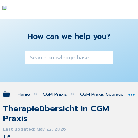
How can we help you?
Expand/collapse global hierarchy
Home
CGM Praxis
CGM Praxis Gebrauchsanw
Therapieübersicht in CGM
Praxis
Last updated
May 22, 2026