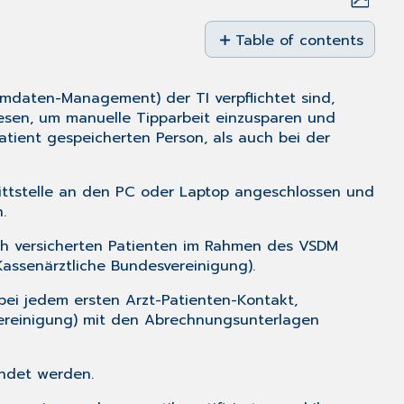
Save
as
Table of contents
PDF
Hintergrundinformatio
Eine
mmdaten-Management) der TI verpflichtet sind,
Versichertenkarte
lesen, um manuelle Tipparbeit einzusparen und
einlesen
Patient gespeicherten Person, als auch bei der
ittstelle an den PC oder Laptop angeschlossen und
.
ich versicherten Patienten im Rahmen des VSDM
assenärztliche Bundesvereinigung).
 bei jedem ersten Arzt-Patienten-Kontakt,
Vereinigung) mit den Abrechnungsunterlagen
endet werden.