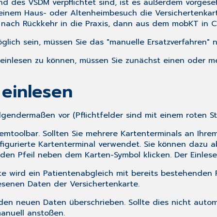
und des VSDM verpflichtet sind, ist es außerdem vorgeseh
einem Haus- oder Altenheimbesuch die Versichertenkarte
, nach Rückkehr in die Praxis, dann aus dem mobKT in C
glich sein, müssen Sie das "manuelle Ersatzverfahren" n
 einlesen zu können, müssen Sie zunächst einen oder me
 einlesen
lgendermaßen vor (Pflichtfelder sind mit einem roten S
emtoolbar. Sollten Sie mehrere Kartenterminals an Ihrem
nfigurierte Kartenterminal verwendet. Sie können daz
n Pfeil neben dem Karten-Symbol klicken. Der Einlesep
te wird ein Patientenabgleich mit bereits bestehenden 
esenen Daten der Versichertenkarte.
en neuen Daten überschrieben. Sollte dies nicht automa
anuell anstoßen.