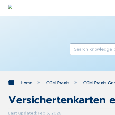
Expand/collapse global hierarch
Home
CGM Praxis
CGM Praxis Ge
Versichertenkarten e
Last updated
Feb 5, 2026