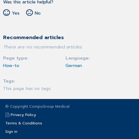
Was this article helpful?
Yes
No
Recommended articles
There are no recommended articles.
Page type
Language
How-to
German
Tags
This page has no tags.
© Copyright CompuGroup Medical
Privacy Policy
Terms & Conditions
Sign in