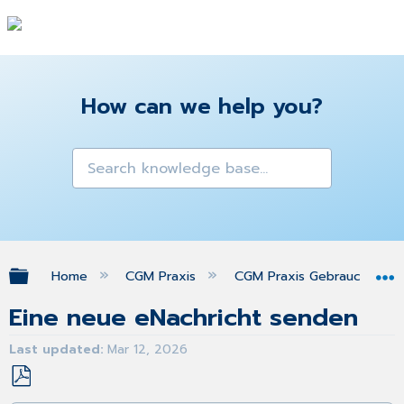
How can we help you?
Expand/collapse global hierarchy
Home
CGM Praxis
CGM Praxis Gebrauchsanw
Eine neue eNachricht senden
Last updated
Mar 12, 2026
Save