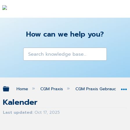
How can we help you?
Expand/collapse global hierarchy
Home
CGM Praxis
CGM Praxis Gebrauchsanw
Kalender
Last updated
Oct 17, 2025