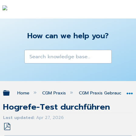
How can we help you?
Expand/collapse global hierarchy
Home
CGM Praxis
CGM Praxis Gebrauchsanw
Hogrefe-Test durchführen
Last updated
Apr 27, 2026
Save