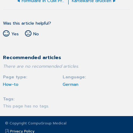
Formulare in CGM Praxis
Karteikarte drucken
Was this article helpful?
Yes
No
Recommended articles
There are no recommended articles.
Page type
Language
How-to
German
Tags
This page has no tags.
© Copyright CompuGroup Medical
Privacy Policy