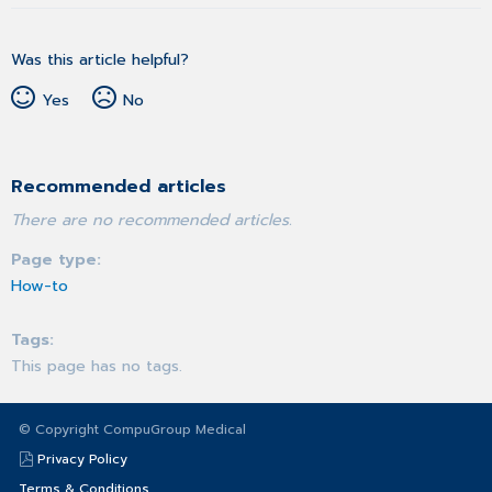
Was this article helpful?
Yes
No
Recommended articles
There are no recommended articles.
Page type
How-to
Tags
This page has no tags.
© Copyright CompuGroup Medical
Privacy Policy
Terms & Conditions