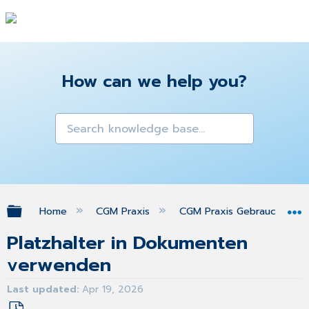
How can we help you?
Expand/collapse global hierarchy
Home
CGM Praxis
CGM Praxis Gebrauchsanw
Platzhalter in Dokumenten
verwenden
Last updated
Apr 19, 2026