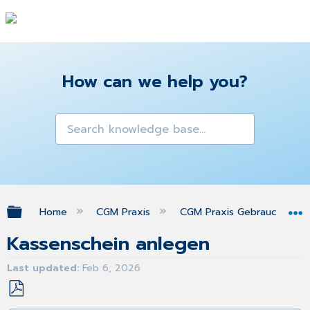
How can we help you?
Expand/collapse global hierarchy
Home
CGM Praxis
CGM Praxis Gebrauchsanw
Kassenschein anlegen
Last updated
Feb 6, 2026
Save