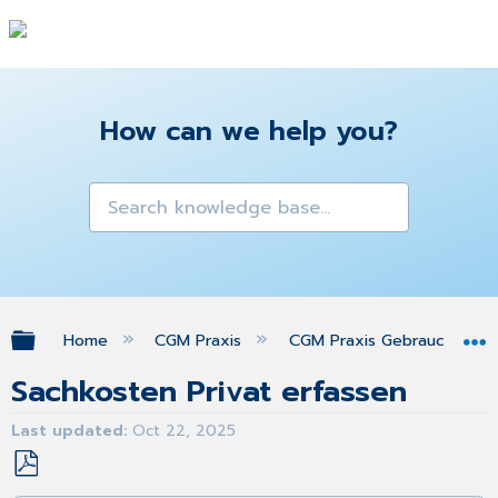
How can we help you?
Expand/collapse global hierarchy
Home
CGM Praxis
CGM Praxis Gebrauchsanw
Sachkosten Privat erfassen
Last updated
Oct 22, 2025
Save