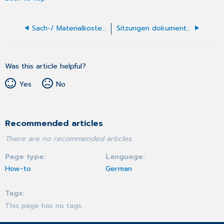
Sach-/ Materialkosten Kasse erfassen
Sitzungen dokumentieren
Was this article helpful?
Yes
No
Recommended articles
There are no recommended articles.
Page type
Language
How-to
German
Tags
This page has no tags.