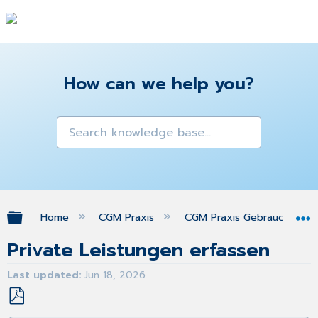
How can we help you?
Expand/collapse global hierarchy
Home
CGM Praxis
CGM Praxis Gebrauchsanw
Private Leistungen erfassen
Last updated
Jun 18, 2026
Save