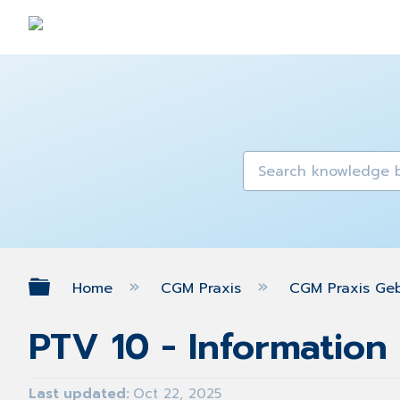
Expand/collapse global hierarch
Home
CGM Praxis
CGM Praxis Ge
PTV 10 - Information
Last updated
Oct 22, 2025