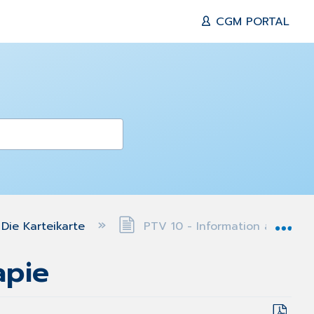
CGM PORTAL
Exp
Die Karteikarte
PTV 10 - Information ambulan
apie