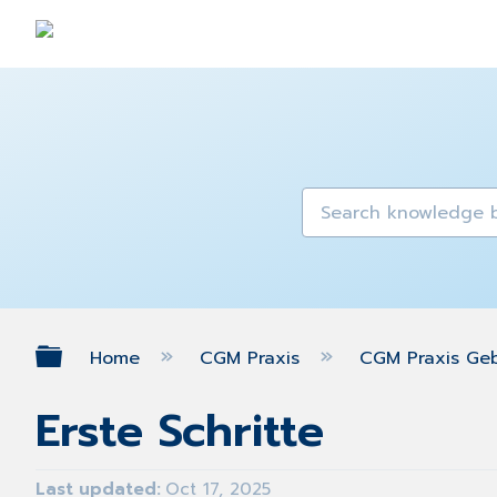
Expand/collapse global hierarch
Home
CGM Praxis
CGM Praxis Ge
Erste Schritte
Last updated
Oct 17, 2025