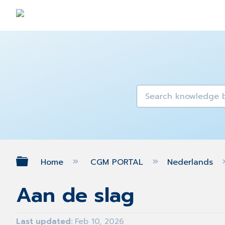
Expand/collapse global hierarch
Home
CGM PORTAL
Nederlands
Aan de slag
Last updated
Feb 10, 2026