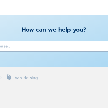
How can we help you?
y
Aan de slag