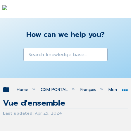
How can we help you?
Expand/collapse global hierarchy
Home
CGM PORTAL
Français
Menu ASS
Vue d'ensemble
Last updated
Apr 25, 2024