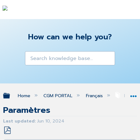
How can we help you?
Expand/collapse global hierarchy
Home
CGM PORTAL
Français
Profil
Paramètres
Last updated
Jun 10, 2024
Save