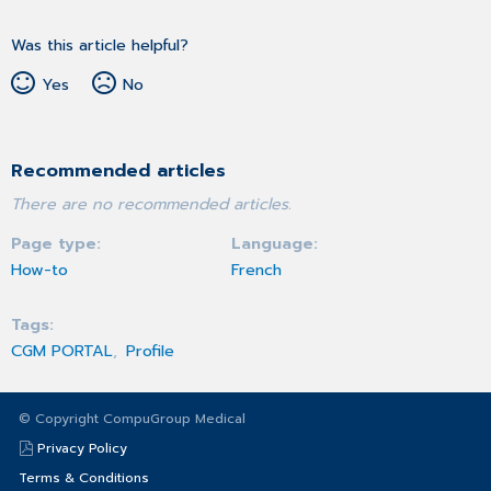
Was this article helpful?
Yes
No
Recommended articles
There are no recommended articles.
Page type
Language
How-to
French
Tags
CGM PORTAL
Profile
© Copyright CompuGroup Medical
Privacy Policy
Terms & Conditions