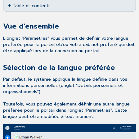
Table of contents
as
PDF
Vue
d'ensemble
Vue d'ensemble
Sélection
de
L'onglet "Paramètres" vous permet de définir votre langue
la
préférée pour le portail et/ou votre cabinet préféré qui doit
langue
être appliqué lors de la connexion au portail.
préférée
Sélection
Sélection de la langue préférée
du
cabinet
préféré
Par défaut, le système applique la langue définie dans vos
informations personnelles (onglet "Détails personnels et
Passer
organisationnels").
d'un cabinet
à
Toutefois, vous pouvez également définir une autre langue
l'autre
préférée pour le portail dans l'onglet "Paramètres". Cette
langue peut être modifiée à tout moment.