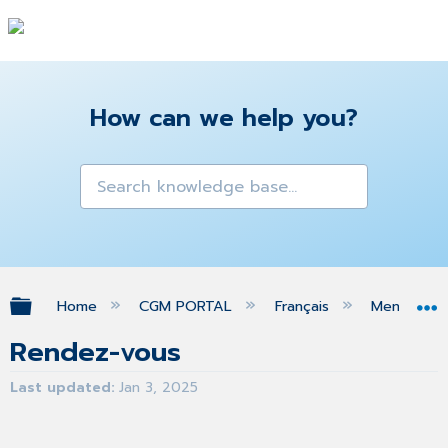
How can we help you?
Expand/collapse global hierarchy
Home
CGM PORTAL
Français
Menu MON
Rendez-vous
Last updated
Jan 3, 2025