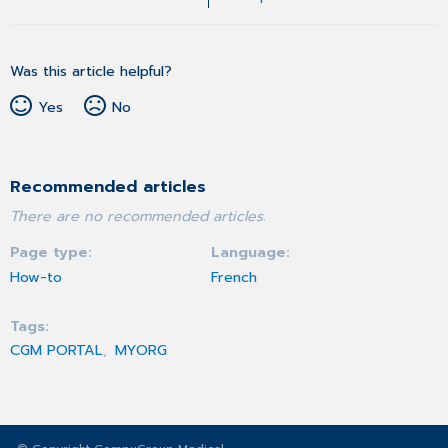
Was this article helpful?
Yes
No
Recommended articles
There are no recommended articles.
Page type
Language
How-to
French
Tags
CGM PORTAL
MYORG