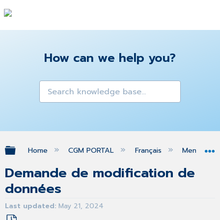
How can we help you?
Expand/collapse global hierarchy
Home
CGM PORTAL
Français
Menu MON
Demande de modification de
données
Last updated
May 21, 2024