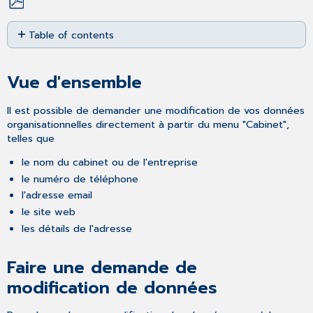
Save
Table of contents
as
PDF
Vue
d'ensemble
Vue d'ensemble
Faire
une
Il est possible de demander une modification de vos données
demande
organisationnelles directement à partir du menu "Cabinet",
de
telles que
modification
de
le nom du cabinet ou de l'entreprise
données
le numéro de téléphone
l'adresse email
le site web
les détails de l'adresse
Faire une demande de
modification de données