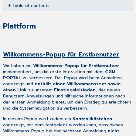
Table of contents
as
PDF
Plattform
Willkommens-
Plattform
Popup
für
Erstbenutzer
Marketing-
Willkommens-Popup für Erstbenutzer
Einwilligung während
Registrierungsprozesses
Wir haben ein
Willkommens-Popup
für Erstbenutzer
Spot-
implementiert, um die erste Interaktion mit dem
CGM
Hilfe
PORTAL
zu verbessern. Das Popup wird beim Anmelden
E-
angezeigt und
enthält einen Willkommenstext sowie
Mail-
einen Link
zu unserem
Einstiegsleitfaden
, der neuen
Benachrichtigungen
Benutzern Anweisungen und hilfreiche Informationen nach
Bereinigung
der ersten Anmeldung bietet, um den Einstieg zu erleichtern
der Benachrichtigungsliste
und die Systemnavigation zu verbessern.
Mobilgeräte
In diesem Popup wird zudem ein
Kontrollkästchen
–
angezeigt, mit dem festgelegt werden kann, dass dieses
Popup-
Willkommens-Popup bei der nächsten Anmeldung
nicht
Nachricht