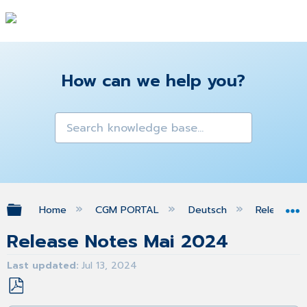
How can we help you?
Expand/collapse global hierarchy
Home
CGM PORTAL
Deutsch
Release N
Release Notes Mai 2024
Last updated
Jul 13, 2024
Save