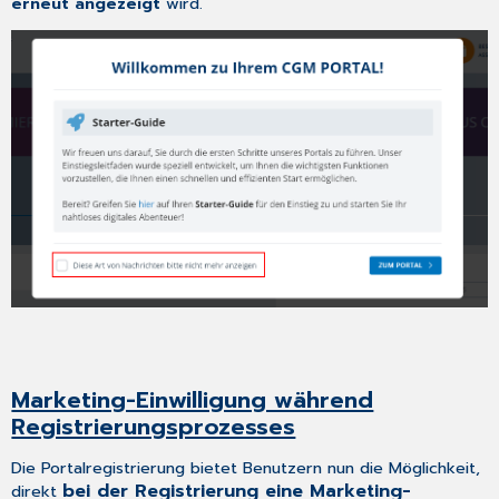
erneut angezeigt
wird.
bei
niedriger
Auflösung
SUPPORT
Live
Agent
Chat-
Unterstützung
Verbesserte
Benutzererfahrung
im
Support-
Assistenten
Neugestaltung
der
Ticketdetails –
Kommentarbereich
Marketing-Einwilligung während
Fehlerbehebungen
Registrierungsprozesses
Plattform
Startseite
Die Portalregistrierung bietet Benutzern nun die Möglichkeit,
bei der Registrierung eine Marketing-
direkt
MYORG