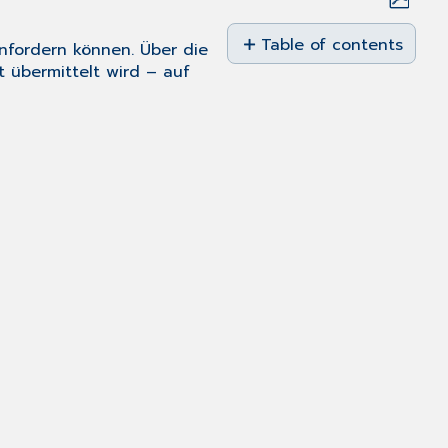
Save
as
Table of contents
nfordern können. Über die
PDF
 übermittelt wird – auf
Überblick
Unterstützung
für
Verträge anfordern
Verwaltungsanfrag
für
Verträge
verfolgen