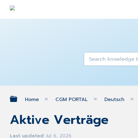
Expand/collapse global hierarch
Home
CGM PORTAL
Deutsch
Aktive Verträge
Last updated
Jul 6, 2026