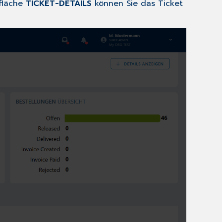
tfläche
TICKET-DETAILS
können Sie das Ticket