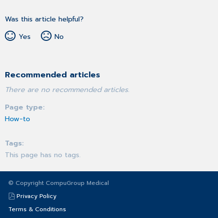
Was this article helpful?
Yes
No
Recommended articles
There are no recommended articles.
Page type
How-to
Tags
This page has no tags.
© Copyright CompuGroup Medical
Privacy Policy
Terms & Conditions