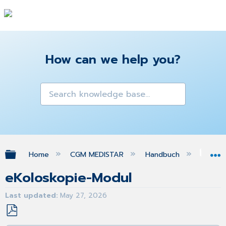
How can we help you?
Expand/collapse global hierarchy
Home
CGM MEDISTAR
Handbuch
org
eKoloskopie-Modul
Last updated
May 27, 2026
Save