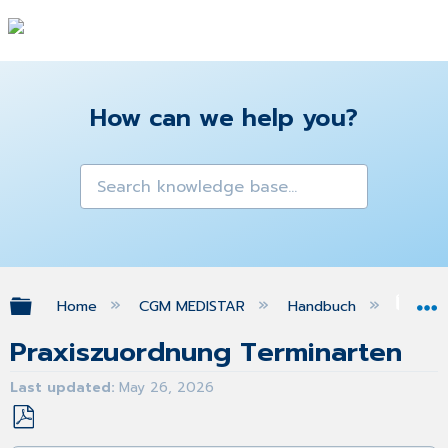
How can we help you?
Expand/collapse global hierarchy
Home
CGM MEDISTAR
Handbuch
eSE
Praxiszuordnung Terminarten
Last updated
May 26, 2026
Save