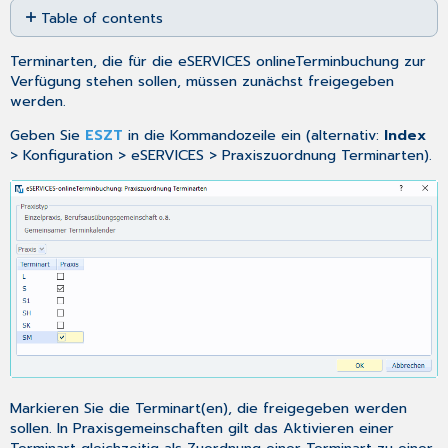
Table of contents
as
No
PDF
headers
Terminarten, die für die eSERVICES onlineTerminbuchung zur
Verfügung stehen sollen, müssen zunächst freigegeben
werden.
Geben Sie
ESZT
in die Kommandozeile ein (alternativ:
Index
> Konfiguration > eSERVICES > Praxiszuordnung Terminarten).
Markieren Sie die Terminart(en), die freigegeben werden
sollen. In Praxisgemeinschaften gilt das Aktivieren einer
Terminart gleichzeitig als Zuordnung einer Terminart zu einer