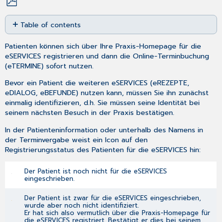
Save
Table of contents
as
PDF
eSERVICES-
Patienten können sich über Ihre Praxis-Homepage für die
Registrierung
eSERVICES registrieren und dann die Online-Terminbuchung
eines
(
eTERMINE
) sofort nutzen.
Patienten
löschen
Bevor ein Patient die weiteren eSERVICES (
eREZEPTE
,
eDIALOG
,
eBEFUNDE
) nutzen kann, müssen Sie ihn zunächst
einmalig identifizieren, d.h. Sie müssen seine Identität bei
seinem nächsten Besuch in der Praxis bestätigen.
In der
Patienteninformation
oder unterhalb des Namens in
der
Terminvergabe
weist ein Icon auf den
Registrierungsstatus des Patienten für die eSERVICES hin:
Der Patient ist noch nicht für die eSERVICES
eingeschrieben.
Der Patient ist zwar für die eSERVICES eingeschrieben,
wurde aber noch nicht identifiziert.
Er hat sich also vermutlich über die Praxis-Homepage für
die eSERVICES registriert. Bestätigt er dies bei seinem