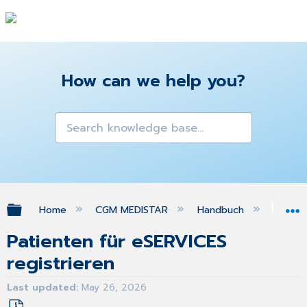
How can we help you?
Expand/collapse global hierarchy
Home
CGM MEDISTAR
Handbuch
eSE
Patienten für eSERVICES
registrieren
Last updated
May 26, 2026