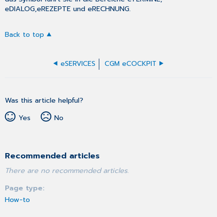
eDIALOG,
eREZEPTE
und
eRECHNUNG
.
Back to top
eSERVICES
CGM eCOCKPIT
Was this article helpful?
Yes
No
Recommended articles
There are no recommended articles.
Page type
How-to