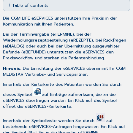
Table of contents
as
No
PDF
headers
Die CGM LIFE eSERVICES unterstützen Ihre Praxis in der
Kommunikation mit Ihren Patienten.
Bei der Terminvergabe (
eTERMINE
), bei der
Wiederholungsrezeptbestellung (
eREZEPTE
), bei Rückfragen
(
eDIALOG
) oder auch bei der Übermittlung ausgewählter
Befunde (
eBEFUNDE
) unterstützen die eSERVICES den
Praxisworkflow und stärken die Patientenbindung.
Hinweis:
Die Einrichtung der eSERVICES übernimmt Ihr CGM
MEDISTAR Vertriebs- und Servicepartner.
Innerhalb der Karteikarte des Patienten werden Sie durch
dieses Symbol
auf Einträge aufmerksam, die an die
eSERVICES übertragen wurden. Ein Klick auf das Symbol
öffnet die eSERVICES-Karteikarte.
Innerhalb der Symbolleiste werden Sie durch
auf
bestehende eSERVICES-Anfragen hingewiesen. Ein Klick auf
das Symbol führt Sie in die Bereiche
eTERMINE
,