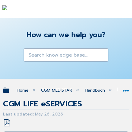
How can we help you?
Expand/collapse global hierarchy
Home
CGM MEDISTAR
Handbuch
eSE
CGM LIFE eSERVICES
Last updated
May 26, 2026
Save