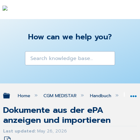
How can we help you?
Expand/collapse global hierarchy
Home
CGM MEDISTAR
Handbuch
eP
Dokumente aus der ePA
anzeigen und importieren
Last updated
May 26, 2026