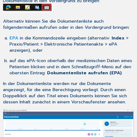
Dokumentliste in den Vordergrund zu bringen:
Dokumentenliste
.
Dokumentation
des
Alternativ können Sie die Dokumentenliste auch
Imports
folgendermaßen aufrufen oder in den Vordergrund bringen:
von
Dokumenten
EPA
in die Kommandozeile eingeben (alternativ:
Index
>
in
Praxis/Patient > Elektronische Patientenakte > ePA
CGM MEDISTAR
anzeigen), oder
/-
auf das
ePA-Icon
oberhalb der medizinischen Daten eines
Zeile
Patienten klicken und in dem
Schnellzugriff-Menü
auf den
in
obersten Eintrag:
Dokumentenliste aufrufen (EPA)
.
den
medizinischen
In der Dokumentenliste werden nur die Dokumente
Daten
angezeigt, für die eine Berechtigung vorliegt. Durch einen
COMM-
Doppelklick auf den Titel eines Dokuments können Sie sich
Nachricht
dessen Inhalt zunächst in einem Vorschaufenster ansehen.