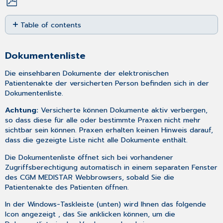
Save
Table of contents
as
PDF
Dokumentenliste
Kennzeichnung
Dokumentenliste
neuer
Dokumente
Die einsehbaren Dokumente der elektronischen
Filtermöglichkeiten
Patientenakte der versicherten Person befinden sich in der
Dokumentenliste.
Dokumente
herunterladen
Achtung:
Versicherte können Dokumente aktiv verbergen,
und
so dass diese für alle oder bestimmte Praxen nicht mehr
in
sichtbar sein können. Praxen erhalten keinen Hinweis darauf,
CGM MEDISTAR
dass die gezeigte Liste nicht alle Dokumente enthält.
importieren
Die Dokumentenliste öffnet sich bei vorhandener
Herunterladen
Zugriffsberechtigung
automatisch in einem separaten Fenster
aus
des CGM MEDISTAR Webbrowsers, sobald Sie die
dem
Patientenakte des Patienten öffnen.
Vorschaufenster
Herunterladen
In der Windows-Taskleiste (unten) wird Ihnen das folgende
aus
Icon angezeigt
, das Sie anklicken können, um die
der