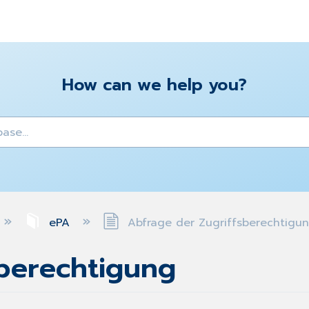
How can we help you?
y
ePA
Abfrage der Zugriffsberechtigu
sberechtigung