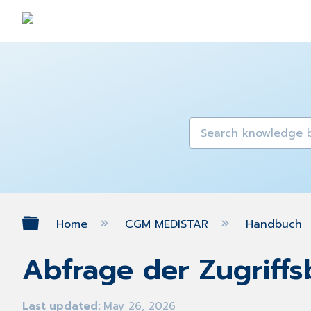
Expand/collapse global hierarch
Home
CGM MEDISTAR
Handbuch
Abfrage der Zugriff
Last updated
May 26, 2026