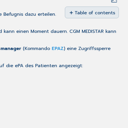
Save
as
Table of contents
e Befugnis dazu erteilen.
No
PDF
headers
t und kann einen Moment dauern. CGM MEDISTAR kann
fsmanager
(Kommando
EPAZ
) eine Zugriffssperre
f die ePA des Patienten angezeigt: