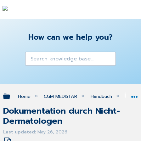
How can we help you?
Expand/collapse global hierarchy
Home
CGM MEDISTAR
Handbuch
eH
Dokumentation durch Nicht-
Dermatologen
Last updated
May 26, 2026