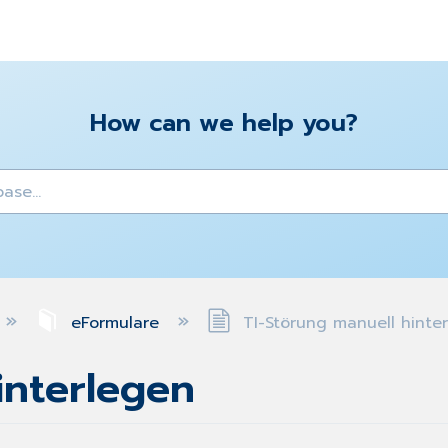
How can we help you?
y
eFormulare
TI-Störung manuell hinte
interlegen