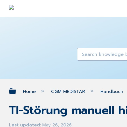
Expand/collapse global hierarch
Home
CGM MEDISTAR
Handbuch
TI-Störung manuell h
Last updated
May 26, 2026