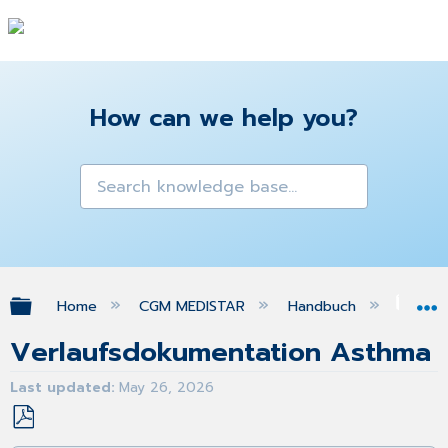
How can we help you?
Expand/collapse global hierarchy
Home
CGM MEDISTAR
Handbuch
eD
Verlaufsdokumentation Asthma
Last updated
May 26, 2026
Save