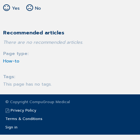
Yes
No
Recommended articles
There are no recommended articles.
Page type
How-to
Tags
This page has no tags.
© Copyright CompuGroup Medical
Privacy Policy
Terms & Conditions
Sign in