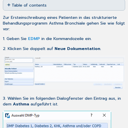
Table of contents
as
PDF
Allgemein
Zur Ersteinschreibung eines Patienten in das strukturierte
Anamnese-
Behandlungsprogramm Asthma Bronchiale gehen Sie wie folgt
und
vor:
Befunddaten
Auswahlfeld
1. Geben Sie
EDMP
in die Kommandozeile ein.
Häufigkeit
2. Klicken Sie doppelt auf
Neue Dokumentation
.
von
Asthma-
Symptomen
tagsüber:
Auswahlfeld
Häufigkeit
des
Einsatzes
der
3. Wählen Sie im folgenden Dialogfenster den Eintrag aus, in
Bedarfsmedikation:
dem
Asthma
aufgeführt ist.
Relevante
Ereignisse
Medikamente
Schulung