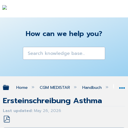
How can we help you?
Expand/collapse global hierarchy
Home
CGM MEDISTAR
Handbuch
eD
Ersteinschreibung Asthma
Last updated
May 26, 2026
Save