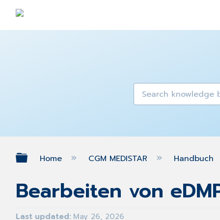
Expand/collapse global hierarch
Home
CGM MEDISTAR
Handbuch
Bearbeiten von eDM
Last updated
May 26, 2026