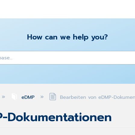
How can we help you?
y
eDMP
Bearbeiten von eDMP-Dokumen
P-Dokumentationen