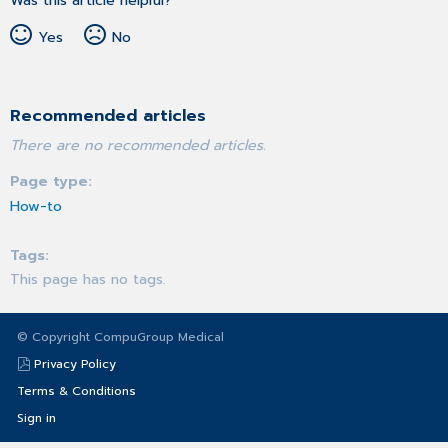
Was this article helpful?
Yes
No
Recommended articles
There are no recommended articles.
Page type
How-to
Tags
This page has no tags.
© Copyright CompuGroup Medical
Privacy Policy
Terms & Conditions
Sign in