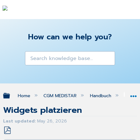
How can we help you?
Expand/collapse global hierarchy
Home
CGM MEDISTAR
Handbuch
da
Widgets platzieren
Last updated
May 26, 2026
Save