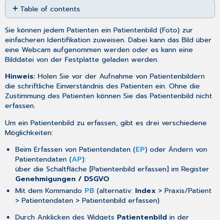
Table of contents
as
PDF
Bild
Sie können jedem Patienten ein Patientenbild (Foto) zur
mit
einfacheren Identifikation zuweisen. Dabei kann das Bild über
der
eine Webcam aufgenommen werden oder es kann eine
Webcam
Bilddatei von der Festplatte geladen werden.
aufnehmen
Bild
Hinweis:
Holen Sie vor der Aufnahme von Patientenbildern
aus
die schriftliche Einverständnis des Patienten ein. Ohne die
Datei
Zustimmung des Patienten können Sie das Patientenbild nicht
einfügen
erfassen.
Um ein Patientenbild zu erfassen, gibt es drei verschiedene
Möglichkeiten:
Beim Erfassen von Patientendaten (
EP
) oder Ändern von
Patientendaten (
AP
):
über die Schaltfläche [Patientenbild erfassen] im Register
Genehmigungen / DSGVO
Mit dem Kommando
PB
(alternativ:
Index
> Praxis/Patient
> Patientendaten > Patientenbild erfassen)
Durch Anklicken des Widgets
Patientenbild
in der