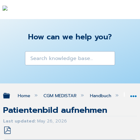
How can we help you?
Expand/collapse global hierarchy
Home
CGM MEDISTAR
Handbuch
da
Patientenbild aufnehmen
Last updated
May 26, 2026
Save