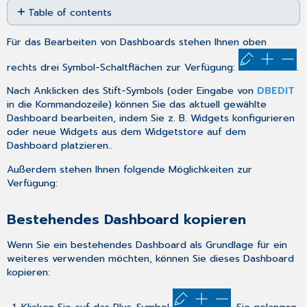
Table of contents
as
PDF
Bestehendes
Für das Bearbeiten von Dashboards stehen Ihnen oben
Dashboard
kopieren
rechts drei Symbol-Schaltflächen zur Verfügung:
.
Dashboard
ausblenden
Nach Anklicken des Stift-Symbols (oder Eingabe von
DBEDIT
in die Kommandozeile) können Sie das aktuell gewählte
Dashboard
Dashboard bearbeiten, indem Sie z. B.
Widgets konfigurieren
einblenden
oder neue Widgets aus dem
Widgetstore
auf dem
Dashboard
Dashboard platzieren..
verschieben
Dashboard
Außerdem stehen Ihnen folgende Möglichkeiten zur
löschen
Verfügung:
Bestehendes Dashboard kopieren
Wenn Sie ein bestehendes Dashboard als Grundlage für ein
weiteres verwenden möchten, können Sie dieses Dashboard
kopieren: