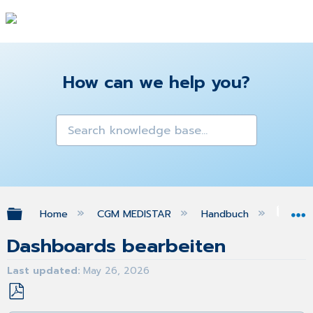
How can we help you?
Expand/collapse global hierarchy
Home
CGM MEDISTAR
Handbuch
da
Dashboards bearbeiten
Last updated
May 26, 2026
Save