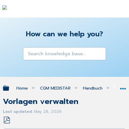
How can we help you?
Expand/collapse global hierarchy
Home
CGM MEDISTAR
Handbuch
Zug
Vorlagen verwalten
Last updated
May 28, 2026
Save