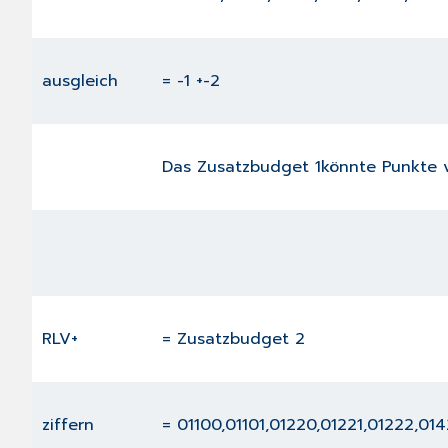
ausgleich
= -1 +-2
Das Zusatzbudget 1könnte Punkte vo
RLV+
= Zusatzbudget 2
ziffern
= 01100,01101,01220,01221,01222,01