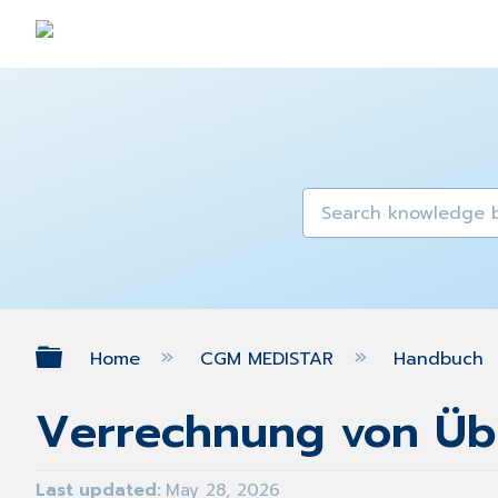
Expand/collapse global hierarch
Home
CGM MEDISTAR
Handbuch
Verrechnung von Üb
Last updated
May 28, 2026