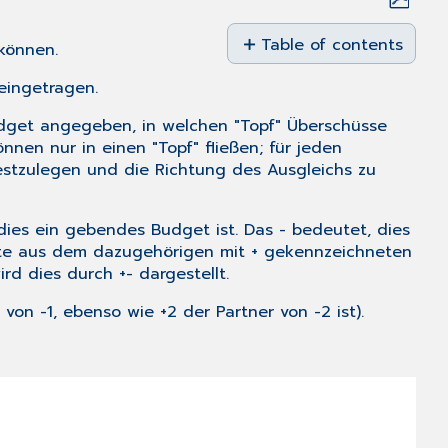
Save
as
Table of contents
können.
No
PDF
headers
ingetragen.
Budget angegeben, in welchen "Topf" Überschüsse
en nur in einen "Topf" fließen; für jeden
estzulegen und die Richtung des Ausgleichs zu
dies ein gebendes Budget ist. Das - bedeutet, dies
nkte aus dem dazugehörigen mit + gekennzeichneten
d dies durch +- dargestellt.
on -1, ebenso wie +2 der Partner von -2 ist).