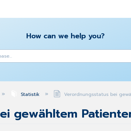
How can we help you?
y
Statistik
Verordnungsstatus bei gewä
ei gewähltem Patiente