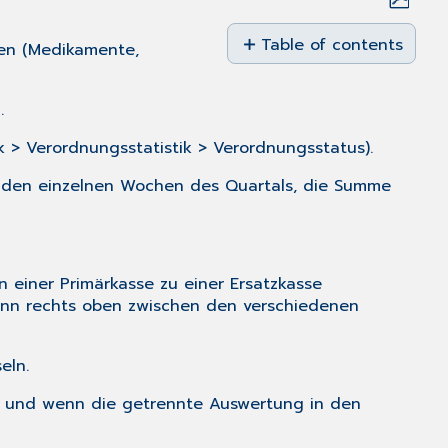
Save
as
Table of contents
gen (Medikamente,
No
PDF
headers
.
ik > Verordnungsstatistik > Verordnungsstatus).
n den einzelnen Wochen des Quartals, die Summe
n einer Primärkasse zu einer Ersatzkasse
ann rechts oben zwischen den verschiedenen
eln.
at und wenn die getrennte Auswertung in den