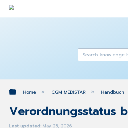
Expand/collapse global hierarch
Home
CGM MEDISTAR
Handbuch
Verordnungsstatus b
Last updated
May 28, 2026