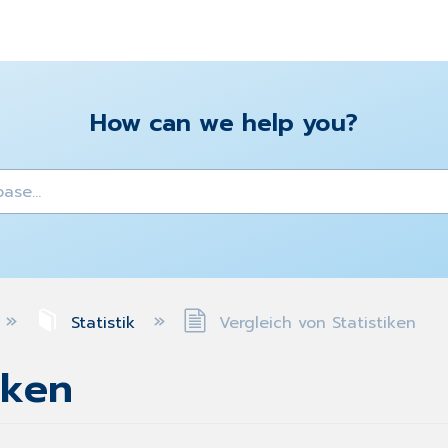
How can we help you?
y
Statistik
Vergleich von Statistiken
iken