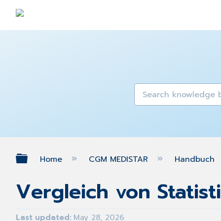
Expand/collapse global hierarch
Home
CGM MEDISTAR
Handbuch
Vergleich von Statist
Last updated
May 28, 2026