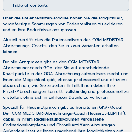
Table of contents
as
No
PDF
headers
Über die Patientenlisten-Module haben Sie die Möglichkeit,
vorgefertigte Sammlungen von Patientenlisten zu editieren
und an Ihre Bedürfnisse anzupassen.
Aktuell betrifft dies die Patientenlisten des CGM MEDISTAR-
Abrechnungs-Coachs, den Sie in zwei Varianten erhalten
können:
Für alle Arztpraxen gibt es den CGM MEDISTAR-
Abrechnungscoach GOÄ, der Sie auf entscheidende
Knackpunkte in der GOÄ-Abrechnung aufmerksam macht und
Ihnen die Möglichkeit gibt, ebenso professionell und effizient
abzurechnen, wie Sie arbeiten. Er hilft Ihnen dabei, Ihre
Privat-Abrechnungen korrekt, vollständig und professionell zu
erstellen, ohne sich in zahllosen Details zu verlieren.
Speziell für Hausarztpraxen gibt es bereits ein GKV-Modul.
Der CGM MEDISTAR-Abrechnungs-Coach Hausarzt-EBM hilft
dabei, in Ihrem Regelleistungsvolumen vergessene
Ordinationskomplexe und Chronikerziffern einzutragen.
Außerdem listet er Ihnen umgehend Ihre Möglichkeiten auf,