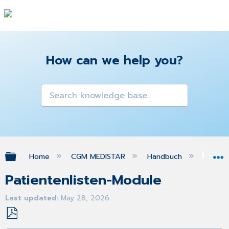
How can we help you?
Expand/collapse global hierarchy
Home
CGM MEDISTAR
Handbuch
Sta
Patientenlisten-Module
Last updated
May 28, 2026
Save