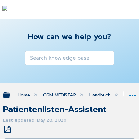
How can we help you?
Expand/collapse global hierarchy
Home
CGM MEDISTAR
Handbuch
Sta
Patientenlisten-Assistent
Last updated
May 28, 2026
Save