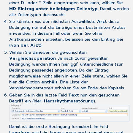
einer D- oder *-Zeile eingetragen sein kann, wählen Sie
MD-Eintrag unter beliebigem Zeilentyp
. Damit werden
alle Zeilentypen durchsucht.
Sie könnten aus der nächsten Auswahlliste
Arzt
diese
Bedingung nur auf die Einträge eines bestimmten Arztes
anwenden. In diesem Fall oder wenn Sie ohne
Arztkennzeichen arbeiten, belassen Sie den Eintrag bei
(von bel. Arzt)
.
Wählen Sie daneben die gewünschten
Vergleichsoperation
. Je nach zuvor gewählter
Bedingung werden Ihnen hier ggf. unterschiedliche (zur
Bedingung passende) angeboten. Da der Eintrag
möglicherweise nicht allein in einer Zeile steht, wählen Sie
hier die Option
enthält
. Eine Liste der
Vergleichsoperatoren erhalten Sie am Ende des Kapitels.
Geben Sie in das letzte Feld
Text
nun den gesuchten
Begriff ein (hier:
Herzrhythmusstörung
).
Damit ist die erste Bedingung formuliert. Im Feld
Langform
wird die Formulierung noch einmal angezeigt.