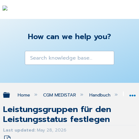
How can we help you?
Expand/collapse global hierarchy
Home
CGM MEDISTAR
Handbuch
Sta
Leistungsgruppen für den
Leistungsstatus festlegen
Last updated
May 28, 2026