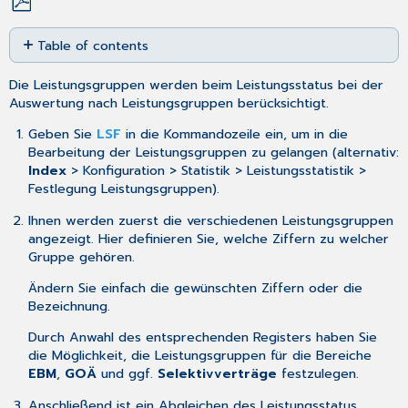
Save
Table of contents
as
No
PDF
headers
Die Leistungsgruppen werden beim
Leistungsstatus
bei der
Auswertung nach Leistungsgruppen berücksichtigt.
Geben Sie
LSF
in die Kommandozeile ein, um in die
Bearbeitung der Leistungsgruppen zu gelangen (alternativ:
Index
> Konfiguration > Statistik > Leistungsstatistik >
Festlegung Leistungsgruppen).
Ihnen werden zuerst die verschiedenen Leistungsgruppen
angezeigt. Hier definieren Sie, welche Ziffern zu welcher
Gruppe gehören.
Ändern Sie einfach die gewünschten Ziffern oder die
Bezeichnung.
Durch Anwahl des entsprechenden Registers haben Sie
die Möglichkeit, die Leistungsgruppen für die Bereiche
EBM
,
GOÄ
und ggf.
Selektivverträge
festzulegen.
Anschließend ist ein
Abgleichen des Leistungsstatus