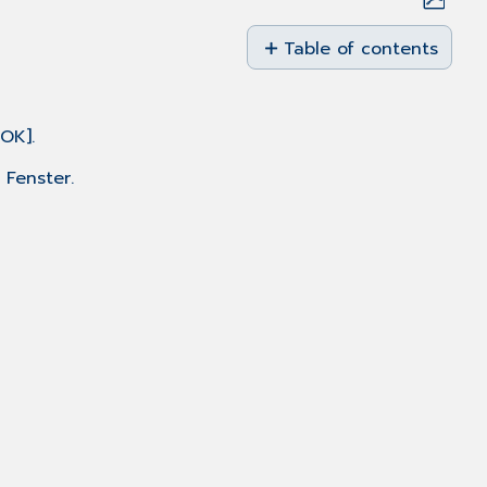
Save
as
Table of contents
No
PDF
headers
OK].
 Fenster.