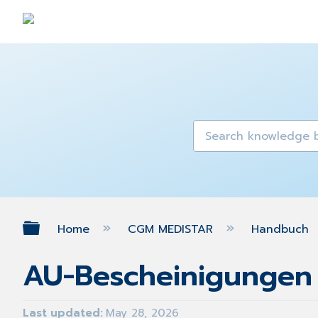
Expand/collapse global hierarch
Home
CGM MEDISTAR
Handbuch
AU-Bescheinigungen
Last updated
May 28, 2026