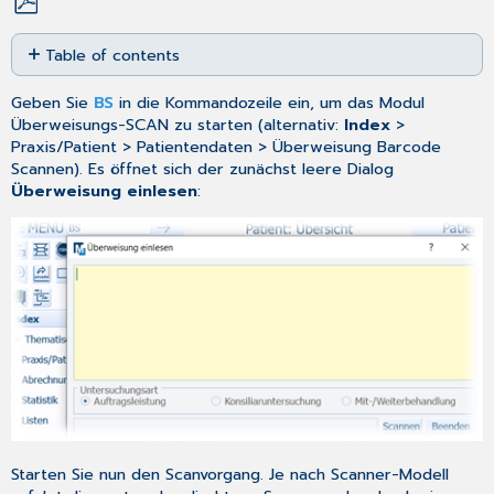
Save
Table of contents
as
PDF
Verknüpfung
Geben Sie
BS
in die
Kommandozeile
ein, um das Modul
eingelesener
Überweisungs-SCAN zu starten (alternativ:
Index
>
Überweisungsscheine
Praxis/Patient > Patientendaten > Überweisung Barcode
mit
Scannen). Es öffnet sich der zunächst leere Dialog
der
Überweisung einlesen
:
CGM
MEDISTAR
Arztadressendatei
Erfassen
von
Überweiserdaten
in
der
Arztadressendatei
Abgleich
der
Patientendaten
beim
Starten Sie nun den Scanvorgang. Je nach Scanner-Modell