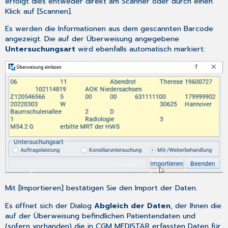
Scanvorgang
erfolgt dies entweder direkt am Scanner oder durch einen
Klick auf [Scannen].
Anlage
eines
Es werden die Informationen aus dem gescannten Barcode
Überweisungsscheins
angezeigt. Die auf der Überweisung angegebene
ohne
Untersuchungsart
wird ebenfalls automatisch markiert:
weitere
Abfrage
Neuanlage
eines
Patienten
Aktualisierung
von
Patientendaten
Bereits
erfasste
Überweisungen
Mit [Importieren] bestätigen Sie den Import der Daten.
Es öffnet sich der Dialog
Abgleich der Daten
, der Ihnen die
auf der Überweisung befindlichen Patientendaten und
(sofern vorhanden) die in CGM MEDISTAR erfassten Daten für