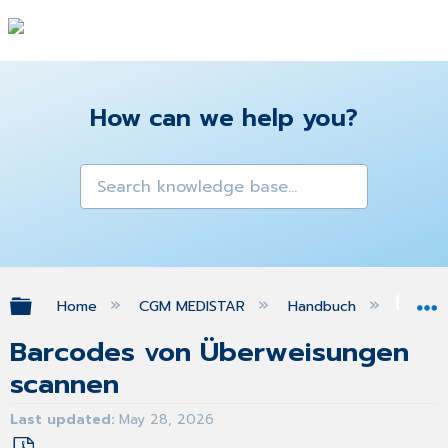
How can we help you?
Expand/collapse global hierarchy
Home
CGM MEDISTAR
Handbuch
Sca
Barcodes von Überweisungen
scannen
Last updated
May 28, 2026