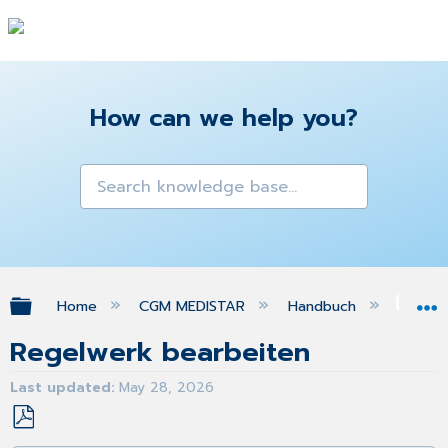
How can we help you?
Expand/collapse global hierarchy
Home
CGM MEDISTAR
Handbuch
Reg
Regelwerk bearbeiten
Last updated
May 28, 2026
Save