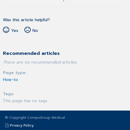
Was this article helpful?
Yes
No
Recommended articles
There are no recommended articles.
Page type
How-to
Tags
This page has no tags.
© Copyright CompuGroup Medical
Privacy Policy