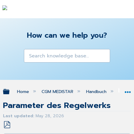
How can we help you?
Expand/collapse global hierarchy
Home
CGM MEDISTAR
Handbuch
Reg
Parameter des Regelwerks
Last updated
May 28, 2026
Save