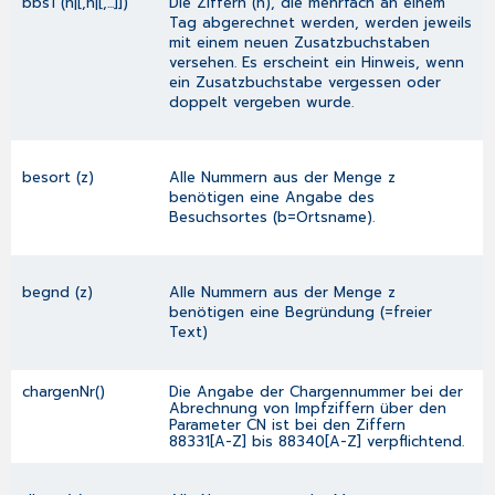
bbs1 (n|[,n|[,...]])
Die Ziffern (n), die mehrfach an einem
Tag abgerechnet werden, werden jeweils
mit einem neuen Zusatzbuchstaben
versehen. Es erscheint ein Hinweis, wenn
ein Zusatzbuchstabe vergessen oder
doppelt vergeben wurde.
besort (z)
Alle Nummern aus der Menge z
benötigen eine Angabe des
Besuchsortes (b=Ortsname).
begnd (z)
Alle Nummern aus der Menge z
benötigen eine Begründung (=freier
Text)
chargenNr()
Die Angabe der Chargennummer bei der
Abrechnung von Impfziffern über den
Parameter CN ist bei den Ziffern
88331[A-Z] bis 88340[A-Z] verpflichtend.