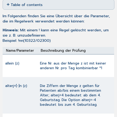
Table of contents
as
No
PDF
headers
Im Folgenden finden Sie eine Übersicht über die Parameter,
die im Regelwerk verwendet werden können:
Hinweis:
Mit einem ! kann eine Regel gelöscht werden, um
sie z. B. umzudefinieren.
Beispiel: !nn(10322/02300)
Name/Parameter
Beschreibung der Prüfung
allein (z)
Eine Nr. aus der Menge z ist mit keiner
anderen Nr. pro Tag kombinierbar *1
alterj=[-]n (z)
Die Ziffern der Menge z gelten für
Patienten ab/bis einem bestimmten
Alter; alterj=4 bedeutet: ab dem 4.
Geburtstag. Die Option alterj=-4
bedeutet: bis zum 4. Geburtstag.