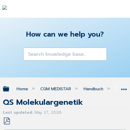
How can we help you?
Expand/collapse global hierarchy
Home
CGM MEDISTAR
Handbuch
QS 
QS Molekulargenetik
Last updated
May 27, 2026
Save