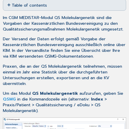
Table of contents
as
No
PDF
headers
Im CGM MEDISTAR-Modul QS Molekulargenetik sind die
Vorgaben der Kassenärztlichen Bundesvereinigung zu den
Qualitätssicherungsmaßnahmen Molekulargenetik umgesetzt.
Der Versand der Daten erfolgt gemäß Vorgabe der
Kassenärztlichen Bundesvereinigung ausschließlich online über
KIM. In der
Versandliste
finden Sie eine Übersicht über Ihre
via
KIM
versendeten QSMG-Dokumentationen.
Praxen, die an der QS Molekulargenetik teilnehmen, müssen
einmal im Jahr eine
Statistik
über die durchgeführten
Untersuchungen erstellen, exportieren und an die KV
übermitteln.
Um das Modul
QS Molekulargenetik
aufzurufen, geben Sie
QSMG
in die Kommandozeile ein (alternativ:
Index
>
Praxis/Patient > Qualitätssicherung / eDoku > QS
Molekulargenetik).