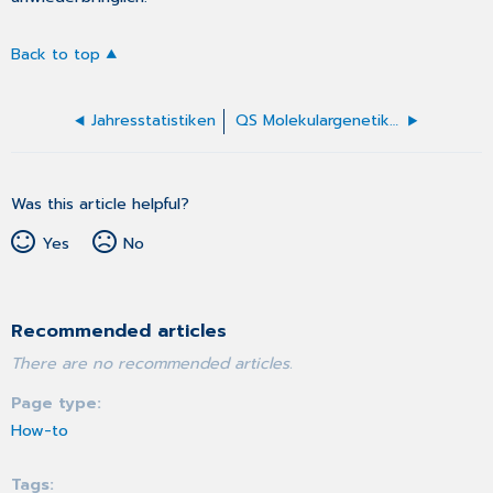
Back to top
Jahresstatistiken
QS Molekulargenetik: Untersuchung
Was this article helpful?
Yes
No
Recommended articles
There are no recommended articles.
Page type
How-to
Tags