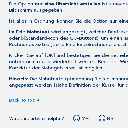
Die Option
nur eine Übersicht erstellen
ist zunäch
Bildschirm ausgegeben.
Ist alles in Ordnung, können Sie die Option
nur ein
Im Feld
Mahntext
wird angezeigt, welcher Brieftex
oder
), um einen 
Rechnungstextes (siehe
Eine Einzelrechnung erstel
Klicken Sie auf [OK] und bestätigen Sie die Betrie
unterbrochen und wiederholt werden. Bei einer Wi
Korrektur der Mahngebühren ist möglich.
Hinweis:
Die Mahntexte (pl.mahnung-1 bis pl.mahnun
angepasst werden (siehe
Definition der Kürzel für
Back to top
Was this article helpful?
Yes
No