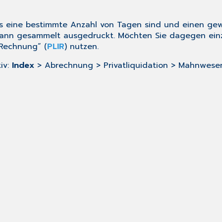
als eine bestimmte Anzahl von Tagen sind und einen ge
dann gesammelt ausgedruckt. Möchten Sie dagegen ei
 Rechnung
“ (
PLIR
) nutzen.
iv:
Index
> Abrechnung > Privatliquidation > Mahnwese