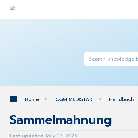
Expand/collapse global hierarch
Home
CGM MEDISTAR
Handbuch
Sammelmahnung
Last updated
May 27, 2026