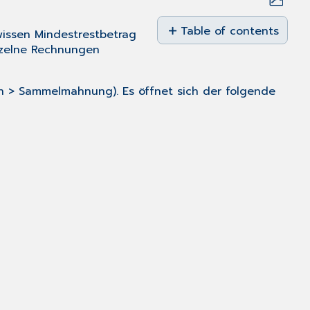
Save
as
Table of contents
wissen Mindestrestbetrag
No
PDF
nzelne Rechnungen
headers
n > Sammelmahnung). Es öffnet sich der folgende