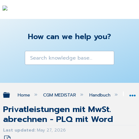
How can we help you?
Expand/collapse global hierarchy
Home
CGM MEDISTAR
Handbuch
Priv
Privatleistungen mit MwSt.
abrechnen - PLQ mit Word
Last updated
May 27, 2026