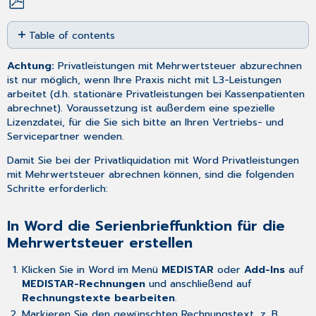
Save
Table of contents
as
PDF
In
Achtung:
Privatleistungen mit Mehrwertsteuer abzurechnen
Word
ist nur möglich, wenn Ihre Praxis nicht mit
L3-Leistungen
die
arbeitet (d.h. stationäre Privatleistungen bei Kassenpatienten
Serienbrieffunktion
abrechnet). Voraussetzung ist außerdem eine spezielle
für
Lizenzdatei, für die Sie sich bitte an Ihren Vertriebs- und
die
Servicepartner wenden.
Mehrwertsteuer
erstellen
Damit Sie bei der Privatliquidation mit Word Privatleistungen
Den
mit Mehrwertsteuer abrechnen können, sind die folgenden
entsprechenden
Schritte erforderlich:
Rechnungstext
im
In Word die Serienbrieffunktion für die
CGM
Mehrwertsteuer erstellen
MEDISTAR
Brieftext
erstellen
Klicken Sie in Word im Menü
MEDISTAR
oder
Add-Ins
auf
und
MEDISTAR-Rechnungen
und anschließend auf
anpassen
Rechnungstexte bearbeiten
.
Markieren Sie den gewünschten Rechnungstext, z. B.