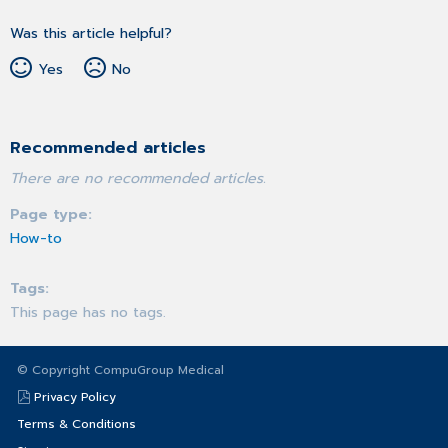
Was this article helpful?
Yes
No
Recommended articles
There are no recommended articles.
Page type
How-to
Tags
This page has no tags.
© Copyright CompuGroup Medical
Privacy Policy
Terms & Conditions